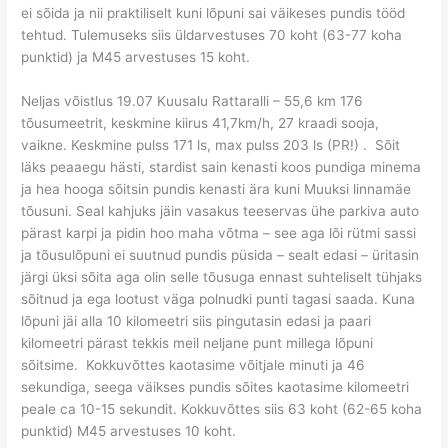
ei sõida ja nii praktiliselt kuni lõpuni sai väikeses pundis tööd
tehtud. Tulemuseks siis üldarvestuses 70 koht (63-77 koha
punktid) ja M45 arvestuses 15 koht.
Neljas võistlus 19.07 Kuusalu Rattaralli – 55,6 km 176
tõusumeetrit, keskmine kiirus 41,7km/h, 27 kraadi sooja,
vaikne. Keskmine pulss 171 ls, max pulss 203 ls (PR!) . Sõit
läks peaaegu hästi, stardist sain kenasti koos pundiga minema
ja hea hooga sõitsin pundis kenasti ära kuni Muuksi linnamäe
tõusuni. Seal kahjuks jäin vasakus teeservas ühe parkiva auto
pärast karpi ja pidin hoo maha võtma – see aga lõi rütmi sassi
ja tõusulõpuni ei suutnud pundis püsida – sealt edasi – üritasin
järgi üksi sõita aga olin selle tõusuga ennast suhteliselt tühjaks
sõitnud ja ega lootust väga polnudki punti tagasi saada. Kuna
lõpuni jäi alla 10 kilomeetri siis pingutasin edasi ja paari
kilomeetri pärast tekkis meil neljane punt millega lõpuni
sõitsime. Kokkuvõttes kaotasime võitjale minuti ja 46
sekundiga, seega väikses pundis sõites kaotasime kilomeetri
peale ca 10-15 sekundit. Kokkuvõttes siis 63 koht (62-65 koha
punktid) M45 arvestuses 10 koht.