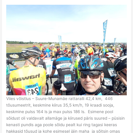
Viies võistlus – Suure-Munamäe rattaralli 42,4 km, 446
tõusumeetrit, keskmine kiirus 35,5 km/h, 19 kraadi sooja,
keskmine pulss 164 ls ja max pulss 186 ls. Esimene pool
sõidust oli valdavalt allamäge ja kiirused päris suured – püsisin
kenasti pundis aga poole sõidu pealt kui ring tagasi keeras
hakkasid tõusud ja kohe esimesel jäin maha ja sõitsin omas