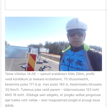
Teine võistlus 14.06 – samuti eraldistart Kiilis 25km, profiil
veidi künklikum ja teekate krobelisem, 75 tõusumeetrit,
keskmine pulss 171 ls ja max pulss 190 ls, Keskmiseks kiiruseks
35,1km/h. Tulemus juba veidi parem – üldarvestuses 123 koht
M45 16 koht. Sõiduga sain selgeks, et joogiks sellise pingutuse
ajal tuleks vett valida – sest magusamad joogid ei pruugi sisse
jääda.