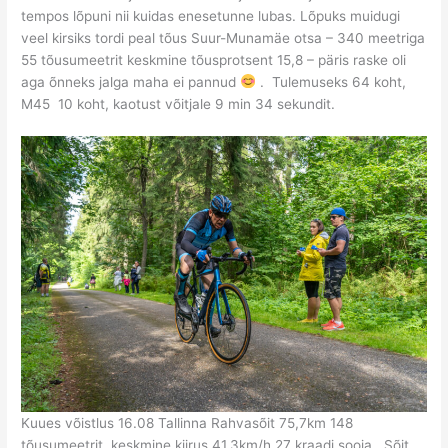
tempos lõpuni nii kuidas enesetunne lubas. Lõpuks muidugi
veel kirsiks tordi peal tõus Suur-Munamäe otsa – 340 meetriga
55 tõusumeetrit keskmine tõusprotsent 15,8 – päris raske oli
aga õnneks jalga maha ei pannud
. Tulemuseks 64 koht,
M45 10 koht, kaotust võitjale 9 min 34 sekundit.
Kuues võistlus 16.08 Tallinna Rahvasõit 75,7km 148
tõusumeetrit, keskmine kiirus 41,3km/h 27 kraadi sooja. Sõit