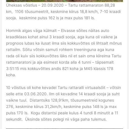
Üheksas võistlus – 20.09.2020 – Tartu rattamaraton 88,28
km, 1106 tõusumeetrit, keskmine kiirus 18,8 km/h, 7-10 kraadi
sooja. keskmine pulss 162 ls ja max pulss 181 ls.
Hommik algas väga külmalt – Elvasse sõites näitas auto
kraadiklaas kohat ainul 3 kraadi sooja, aga kuna oli vaikne ja
prognoos lubas ka ilusat ilma siis kokkuvõttes oli lihtsalt mõnus
rattailm. Sõitu võtsin samuti rohkem treeninguna aga kuna
rada oli kuiv siis kokkuvõttes läks nii et sain oma kiireima Tartu
rattamaratoni ja aja esimest korda alla 4 tunni – täpsemalt
3:51:15 mis kokkuvõttes andis 821 koha ja M45 klassis 178
koha.
10 võistlus oli kohe kevadel Tartu rattaralli virtuaalsõit – võtsin
selle ette 03.06.2020. Ilm oli kevadine 14 kraadi sooja ja suht
vaikne tuul. Distantsiks 128,91km, tõusumeetreid kogunes
276, keskmine kiirus 31,2km/h, keskmine pulss 148 ls ja max
pulss 170 ls. Kogu distantsi peale kulus 4 tundi 8 minutit a 11
sekundit. Üksinda sõites polegi nii väga paha tulemus.