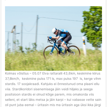
Kolmas võistlus – 05.07 Elva rattaralli 43,6km, keskmine kiirus
37,8km/h, keskmine pulss 171 ls, max pulss 197 ls, kerge vihm
stardis. 17 soojakraadi. Kahjuks ei õnnestunud oma plaani ellu
viia. Stardikoridori sisenemisega jäin veidi hiljaks ja seega
positsioon stardis ei olnud kõige parem, mis omakorda viis
selleni, et start läks metsa ja jäin karpi – kui vabasse vette sain
oli punt juba eemal – üritasin mis ma üritasin aga üksi ikka järgi