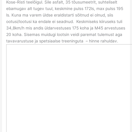
Kose-Risti teelõigul. Sile asfalt, 35 tõusumeetrit, suhteliselt
ebamugav alt tugev tuul, keskmine pulss 172ls, max pulss 195
ls. Kuna ma varem üldse eraldistarti sõitnud ei olnud, siis
ootusi/lootusi ka endale ei seadnud. Keskmiseks kiiruseks tuli
34,8km/h mis andis üldarvestuses 175 koha ja M45 arvestuses
20 koha. Sisemas muidugi lootsin veidi paremat tulemust aga
tavavarustuse ja spetsiaalse treeninguta – hinne rahuldav.