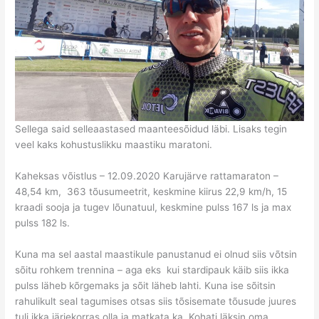
Sellega said selleaastased maanteesõidud läbi. Lisaks tegin
veel kaks kohustuslikku maastiku maratoni.
Kaheksas võistlus – 12.09.2020 Karujärve rattamaraton –
48,54 km, 363 tõusumeetrit, keskmine kiirus 22,9 km/h, 15
kraadi sooja ja tugev lõunatuul, keskmine pulss 167 ls ja max
pulss 182 ls.
Kuna ma sel aastal maastikule panustanud ei olnud siis võtsin
sõitu rohkem trennina – aga eks kui stardipauk käib siis ikka
pulss läheb kõrgemaks ja sõit läheb lahti. Kuna ise sõitsin
rahulikult seal tagumises otsas siis tõsisemate tõusude juures
tuli ikka järjekorras olla ja matkata ka. Kohati läksin oma