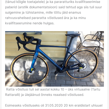
(tänud kõigile toetajatele) ja ka pararatturiks kvalifitseerimise
paberid (arstlik dokumentatsioon) said tehtud aga siis tuli suur
sulgemine ja tühistamine, mille tõttu jäid enamus
rahvusvahelised pararatta võistlused ära ja ka minu
kvalifitseerumine nende hulgas.
Ratta võistlusi tuli sel aastal kokku 10 – üks virtuaalne (Tartu
Rattaralli) ja ülejäänud õnneks reaalsed võistlused.
Esimeseks võistluseks oli 31.05.2020 20 km eraldistart uhiuuel