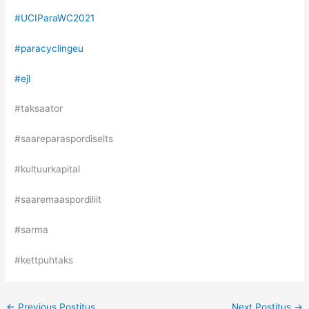
#UCIParaWC2021
#paracyclingeu
#ejl
#taksaator
#saareparaspordiselts
#kultuurkapital
#saaremaaspordiliit
#sarma
#kettpuhtaks
←
Previous Postitus
Next Postitus
→