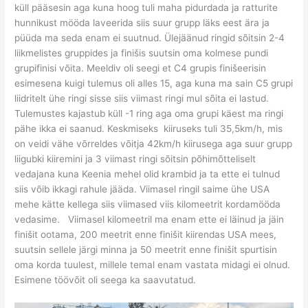
küll pääsesin aga kuna hoog tuli maha pidurdada ja ratturite
hunnikust mööda laveerida siis suur grupp läks eest ära ja
püüda ma seda enam ei suutnud. Ülejäänud ringid sõitsin 2-4
liikmelistes gruppides ja finišis suutsin oma kolmese pundi
grupifinisi võita. Meeldiv oli seegi et C4 grupis finišeerisin
esimesena kuigi tulemus oli alles 15, aga kuna ma sain C5 grupi
liidritelt ühe ringi sisse siis viimast ringi mul sõita ei lastud.
Tulemustes kajastub küll -1 ring aga oma grupi käest ma ringi
pähe ikka ei saanud. Keskmiseks kiiruseks tuli 35,5km/h, mis
on veidi vähe võrreldes võitja 42km/h kiirusega aga suur grupp
liigubki kiiremini ja 3 viimast ringi sõitsin põhimõtteliselt
vedajana kuna Keenia mehel olid krambid ja ta ette ei tulnud
siis võib ikkagi rahule jääda. Viimasel ringil saime ühe USA
mehe kätte kellega siis viimased viis kilomeetrit kordamööda
vedasime. Viimasel kilomeetril ma enam ette ei läinud ja jäin
finišit ootama, 200 meetrit enne finišit kiirendas USA mees,
suutsin sellele järgi minna ja 50 meetrit enne finišit spurtisin
oma korda tuulest, millele temal enam vastata midagi ei olnud.
Esimene töövõit oli seega ka saavutatud.