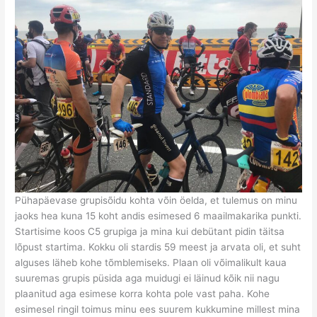
Pühapäevase grupisõidu kohta võin öelda, et tulemus on minu
jaoks hea kuna 15 koht andis esimesed 6 maailmakarika punkti.
Startisime koos C5 grupiga ja mina kui debütant pidin täitsa
lõpust startima. Kokku oli stardis 59 meest ja arvata oli, et suht
alguses läheb kohe tõmblemiseks. Plaan oli võimalikult kaua
suuremas grupis püsida aga muidugi ei läinud kõik nii nagu
plaanitud aga esimese korra kohta pole vast paha. Kohe
esimesel ringil toimus minu ees suurem kukkumine millest mina