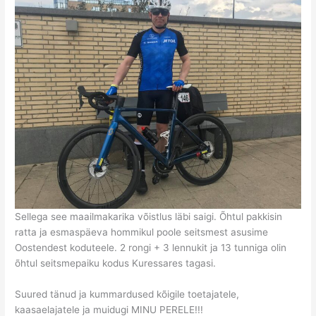
Sellega see maailmakarika võistlus läbi saigi. Õhtul pakkisin
ratta ja esmaspäeva hommikul poole seitsmest asusime
Oostendest koduteele. 2 rongi + 3 lennukit ja 13 tunniga olin
õhtul seitsmepaiku kodus Kuressares tagasi.
Suured tänud ja kummardused kõigile toetajatele,
kaasaelajatele ja muidugi MINU PERELE!!!