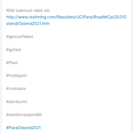
Kõiki tulemusi näeb siit:
http://www.rsstiming.com/Resultats/UCIPara/RoadWCp/2021O
stend/Ostend2021.htm
#getconfident
#gofast
#ffwd
#hobisport
#voimalus
#paralymic
#eestiinvaspordiliit
#ParaOstend2021