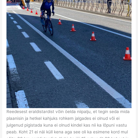
Reedesest eraldistardist võin öelda niipalju, et tegin seda mida
plaanisin ja hetkel kahjuks rohkem jalgades ei olnud või ei
julgenud pigistada kuna ei olnud kindel kas nii ka lõpuni vastu
peab. Koht 21 ei näi küll kena aga see oli ka esimene kord mul