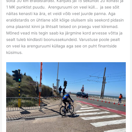
sõita 30 km eraldistardist. Kahjuks jäi 15 sekundit 20 kohast ja
1 MK punktist puudu. Arenguruumi on veel küll… ja see sõit
näitas kenasti ka ära, et veidi võib veel juurde panna. Aga
eraldistardis on ühtlane sõit kõige olulisem siis seekord pidasin
oma plaanist kinni ja lihtsalt teised on praegu veel kiiremad.
Mõned vead mis tegin saab ka järgmine kord arvesse võtta ja
sealt tuleb kindlasti boonussekundeid. Varustuse poole pealt
on veel ka arenguruumi küllaga aga see on puht finantside
küsimus.