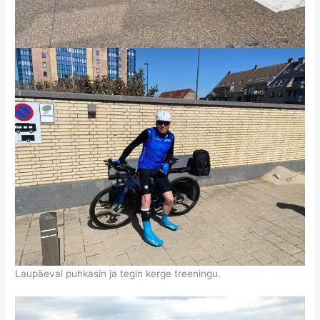
Laupäeval puhkasin ja tegin kerge treeningu.