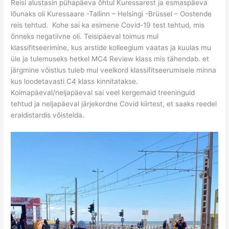
Reisi alustasin pühapäeva õhtul Kuressarest ja esmaspäeva
lõunaks oli Kuressaare -Tallinn – Helsingi -Brüssel – Oostende
reis tehtud. Kohe sai ka esimene Covid-19 test tehtud, mis
õnneks negatiivne oli. Teisipäeval toimus mul
klassifitseerimine, kus arstide kolleegium vaatas ja kuulas mu
üle ja tulemuseks hetkel MC4 Review klass mis tähendab. et
järgmine võistlus tuleb mul veelkord klassifitseerumisele minna
kus loodetavasti C4 klass kinnitatakse.
Kolmapäeval/neljapäeval sai veel kergemaid treeninguid
tehtud ja neljapäeval järjekordne Covid kiirtest, et saaks reedel
eraldistardis võistelda.