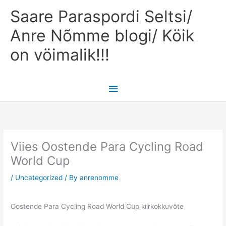
Skip
Main
Saare Paraspordi Seltsi/
to
content
Menu
Anre Nõmme blogi/ Köik
on vöimalik!!!
Viies Oostende Para Cycling Road
World Cup
/
Uncategorized
/ By
anrenomme
Oostende Para Cycling Road World Cup kiirkokkuvõte