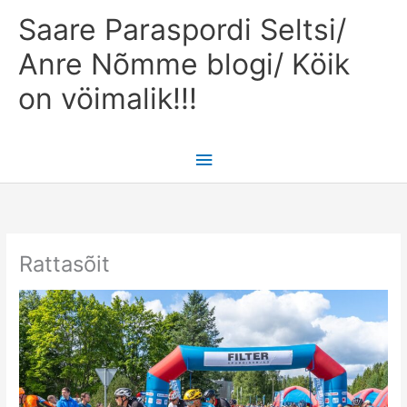
Skip
Main
Saare Paraspordi Seltsi/
to
content
Menu
Anre Nõmme blogi/ Köik
on vöimalik!!!
Rattasõit